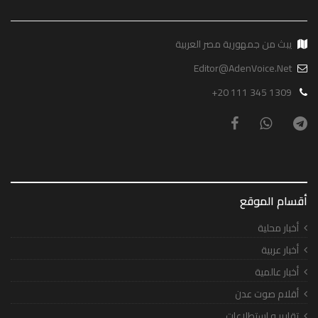
يبث من جمهورية مصر العربية
Editor@AdenVoice.Net
+20 111 345 1309
أقسام الموقع
أخبار محلية
أخبار عربية
أخبار عالمية
أقلام صوت عدن
تقارير و إستطلاعات