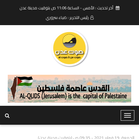
أخر تحديث : الأمس - الساعة 11:06 ص بتوقيت مدينة عدن
رئيس التحرير : ضياء سروري
T
o
g
الجمعة, 19 فبراير 2021 - 09:35 ص (بتوقيت مدينة عدن)