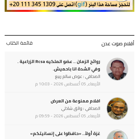
قائمة الكتاب
أقلام صوت عدن
روائح الزمان .. عضو الملكيه Rcsa الزراعية .
وفي الشدة انا باحميش.
الصحافي : عوض سالم ربيع
الأربعاء, 05 أغسطس 2026 - 10:03 م
افلام ممنوعة من العرض
الصحافي : واثق شاذلي
الأربعاء, 05 أغسطس 2026 - 09:59 م
غزة أولاً.. «حافظوا على إنسانيتكم»