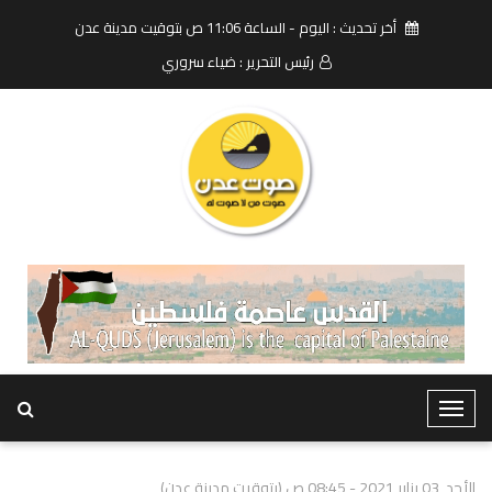
أخر تحديث : اليوم - الساعة 11:06 ص بتوقيت مدينة عدن
رئيس التحرير : ضياء سروري
T
o
g
الأحد, 03 يناير 2021 - 08:45 ص (بتوقيت مدينة عدن)