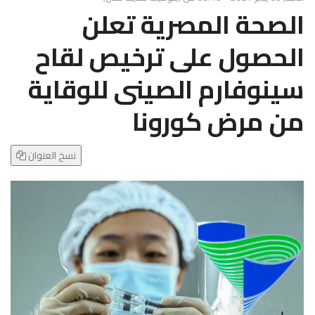
g
الصحة المصرية تعلن
l
e
الحصول على ترخيص لقاح
N
a
سينوفارم الصينى للوقاية
v
i
من مرض كورونا
g
a
t
نسخ العنوان
i
o
n