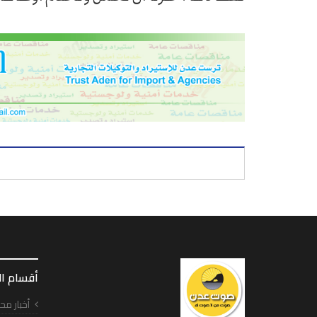
أقسام ا
أخبار مح