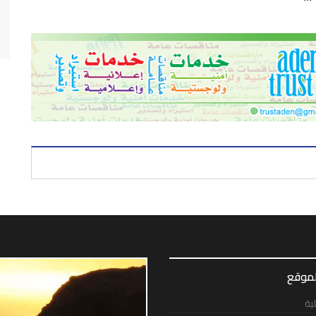
لموقع
لية