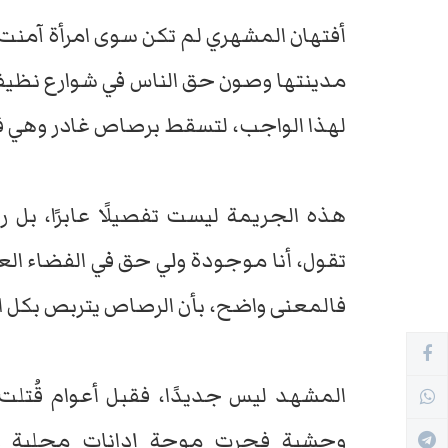
أفتهان المشهري لم تكن سوى امرأة آمن
مدينتها وصون حق الناس في شوارع نظيفة 
لهذا الواجب، لتسقط برصاص غادر وهي ف
هذه الجريمة ليست تفصيلًا عابرًا، بل 
تقول، أنا موجودة ولي حق في الفضاء الع
فالمعنى واضح، بأن الرصاص يتربص بكل ام
المشهد ليس جديدًا، فقبل أعوام قُتل
وحشية فجرت موجة إدانات محلية ودول