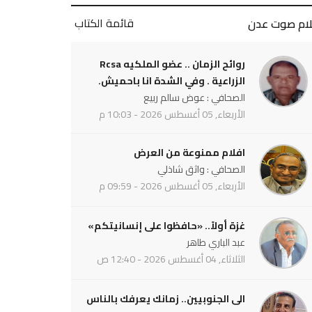
قائمة الكتاب
لام صوت عدن
روائح الزمان .. عضو الملكيه Rcsa
الزراعية . وفي الشدة انا باحميش.
الصحافي : عوض سالم ربيع
الأربعاء, 05 أغسطس 2026 - 10:03 م
افلام ممنوعة من العرض
الصحافي : واثق شاذلي
الأربعاء, 05 أغسطس 2026 - 09:59 م
غزة أولاً.. «حافظوا على إنسانيتكم»
عبد الباري طاهر
الثلاثاء, 04 أغسطس 2026 - 12:40 ص
الى الجنوبيين.. زمانك يعرفك بالناس