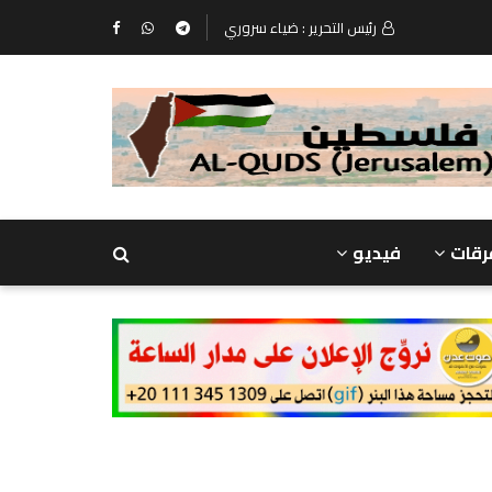
رئيس التحرير : ضياء سروري
رقات
فيديو