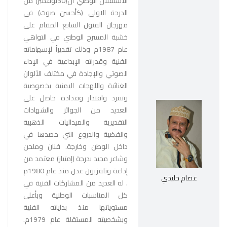
الاستقلال الوطني ال(30نوفمبر) من
الدرجة الاولى (كأحسن صوت) في
مهرجان الفنون السابع المقام على
خشبة المسرح الوطني في التواهي
عام 1987م وذلك تقديراً لإسهاماته
الفنية وقدراته الإبداعية في الإداء
الصوتي والإجادة في مختلف الألوان
الغنائية واللهجات اليمنية بخصوصية
وتفرد واقتدار وفذاذة حاصل على
العديد من الجوائز والشهادات
التقديرية والميداليات الذهبية
والفضية والدروع التي حصدها في
داخل الوطن وخارجة. فنان وملحن
وشاعر مجيد بدرجة (إمتياز) معتمد من
إذاعة وتلفزيون عدن منذ عام 1980م
عصام خليدي
. له العديد من المشاركات الفنية في
كل المناسبات الوطنية وبأعلى
مستوياتها منذ بداياته الفنية
وبشخصيته المستقلة عام 1979م.