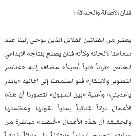
فنان الأصالة والحداثة :
يعتبر من الفنانين القلائل الذين يوحى إلينا عند
سماعنا لألحانه وكأنه فنان يصنع بنتاجه الابداعي
الخاص «تراثاً فنياً أصيلاً» مضاف إليه «عناصر
التطوير والابتكار» فلو استمعنا إلى أغانية «يابدر
ياعديني» وأغنية «بين السبول» لتصورنا أن هذه
الأعمال تراثاً غنائياً يمنياً لقوتها وعظمتها
والحقيقة أن هذه الأعمال «خُلقت» مباشرة من
عباءته لتصبح إبداعاً وإبتكاراً بل وتراثاً غنائياً