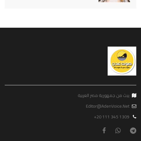
يبث من جمهورية مصر العربية
Editor@AdenVoice.Net
+20 111 345 1309