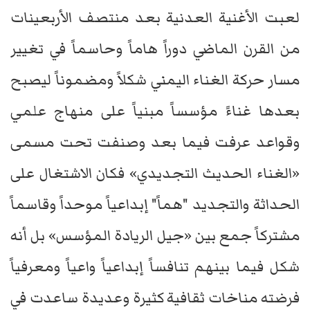
لعبت الأغنية العدنية بعد منتصف الأربعينات
من القرن الماضي دوراً هاماً وحاسماً في تغيير
مسار حركة الغناء اليمني شكلاً ومضموناً ليصبح
بعدها غناءً مؤسساً مبنياً على منهاج علمي
وقواعد عرفت فيما بعد وصنفت تحت مسمى
«الغناء الحديث التجديدي» فكان الاشتغال على
الحداثة والتجديد "هماً" إبداعياً موحداً وقاسماً
مشتركاً جمع بين «جيل الريادة المؤسس» بل أنه
شكل فيما بينهم تنافساً إبداعياً واعياً ومعرفياً
فرضته مناخات ثقافية كثيرة وعديدة ساعدت في