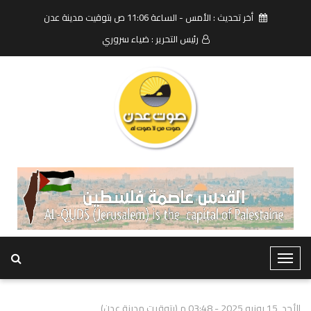
أخر تحديث : الأمس - الساعة 11:06 ص بتوقيت مدينة عدن
رئيس التحرير : ضياء سروري
T
o
g
الأحد, 15 يونيو 2025 - 03:48 م (بتوقيت مدينة عدن)