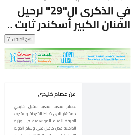
g
في الذكرى ال"29" لرحيل
l
e
الفنان الكبير أسكندر ثابت ..
N
a
v
نسخ العنوان
i
g
a
t
i
o
n
عن عصام خليدي
عصام سعيد سعيد مقبل خليدي
مستشار نادي ضباط الشرطة ومشرف
الفرقة الفنية الموسيقية في وزارة
الداخلية عدن حاصل على وسام الدولة