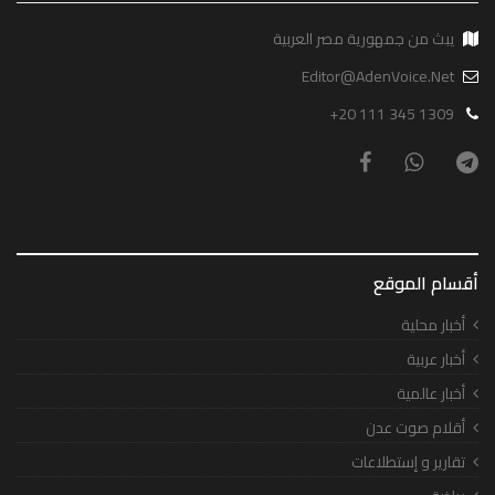
يبث من جمهورية مصر العربية
Editor@AdenVoice.Net
+20 111 345 1309
أقسام الموقع
أخبار محلية
أخبار عربية
أخبار عالمية
أقلام صوت عدن
تقارير و إستطلاعات