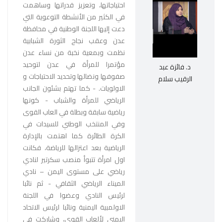
احتياجاتها، وتعزيز قدراتها وساهمت
في الكثير من الأنشطة التوعوية التي
دعت إليها اللجنة الوطنية في محافظة
عدن وعقب نجاح الثورة الشبابية
نظمت وبمعية نخبة من نساء عدن
مؤتمرا للمرأة في عدن لتوحيد
د. فائزة عبد
صفوفها ونضالها وتحديد الاحتياجات و
الرقيب سلام
الاولويات. - كما تهتم بشئون الجانب
الرياضي للمرأة والشباب - كونها
رياضية سابقة وبطلة في العاب القوى
وفي المنتخب الوطني للسيدات في
الكرة الطائرة كما اهتمت بالإدارة
الرياضية بعد اعتزالها للرياضة، فكانت
اول امرأة تتبوأ منصب سكرتير لنادي
رياضي على مستوى اليمن – نادي
الميناء الرياضي الثقافي - ثم نائبا
لرئيس النادي وعضوا في اللجنة
الاولمبية اليمنية ونائبا لرئيس الاتحاد
اليمني لألعاب القوى، وشاركت في