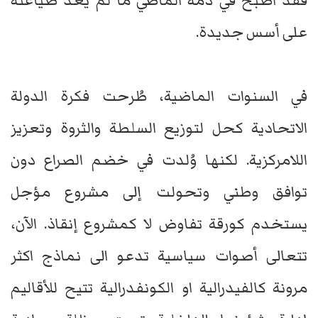
فقد اصبح في ذمة الماضي ما لم يُعَد صياغته
على أسس جديدة.
في السنوات الماضية، طُرحت فكرة الدولة
الاتحادية كحل لتوزيع السلطة والثروة وتعزيز
اللامركزية. لكنها وُلدت في خضم الصراع دون
توافق وطني وتحولت إلى مشروع مؤجل
يستخدم كورقة تفاوض لا كمشروع إنقاذ. الآن،
تتعالى أصوات سياسية تدعو الى نماذج اكثر
مرونة كالفيدرالية او الكونفدرالية تتيح للأقاليم