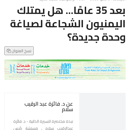
g
بعد 35 عامًا... هل يمتلك
l
e
اليمنيون الشجاعة لصياغة
N
a
وحدة جديدة؟
v
i
g
نسخ العنوان
a
t
i
o
n
عن د. فائزة عبد الرقيب
سلام
نبذة مختصرة للسيرة الذاتية - د. فائزة
عبدالرقيب سلام ، مستشار رئيس