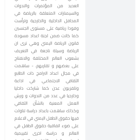
العديد من المؤتمرات والندوات
والسيمنارات المتعلقة بالرياضة في
المحافل الداخلية والخارجية وترأست
وفودا رياضية على مستوى الجنسين
كما كانت ضمن لجنة اعداد مسودة
قانون الرياضة اليمني وهي ترى ان
الرياضة وسيلة ناجعة في التعريف
بشعوب العالم المختلفة والانفتاح
على بعضهم و تقاربهم. - ساهمت
في مجال اعداد البرامج ذات الطابع
الثقافي الاجتماعي في اذاعة
وتلفزيون عدن كما شاركت داخليا
وخارجيا في عدد من الندوات و ورش
العمل المعنية بالشأن الثقافي
وكذلك ساهمت باعداد دراسة تناولت
فيها حقوق الطفل اليمني في الاعلام
على ضوء اتفاقية حقوق الطفل في
العالم و دراسة اخرى تقييمية