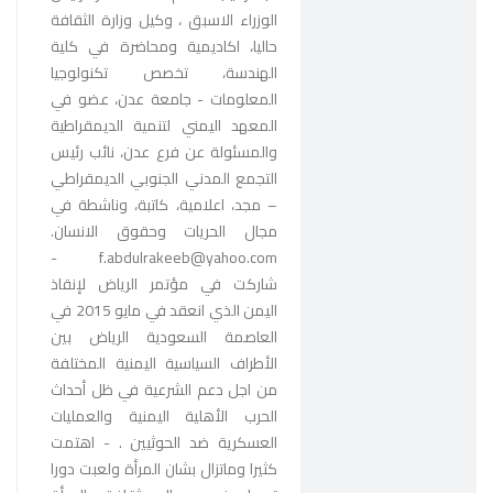
الوزراء الاسبق ، وكيل وزارة الثقافة
حاليا، اكاديمية ومحاضرة في كلية
الهندسة، تخصص تكنولوجيا
المعلومات - جامعة عدن، عضو في
المعهد اليمني لتنمية الديمقراطية
والمسئولة عن فرع عدن، نائب رئيس
التجمع المدني الجنوبي الديمقراطي
– مجد، اعلامية، كاتبة، وناشطة في
مجال الحريات وحقوق الانسان.
-
f.abdulrakeeb@yahoo.com
شاركت في مؤتمر الرياض لإنقاذ
اليمن الذي انعقد في مايو 2015 في
العاصمة السعودية الرياض بين
الأطراف السياسية اليمنية المختلفة
من اجل دعم الشرعية في ظل أحداث
الحرب الأهلية اليمنية والعمليات
العسكرية ضد الحوثيين . - اهتمت
كثيرا وماتزال بشان المرأة ولعبت دورا