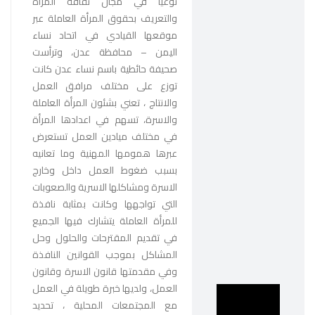
توعيا في مجال ثقافة المرأة
والتعريف بحقوق المرأة العاملة عبر
موقعها القيادي في اتحاد نساء
اليمن – محافظة عدن، وترأست
صحيفة حائطية باسم نساء عدن كانت
توزع على مختلف مرافق العمل
والانتاج ، تعني بشئون المرأة العاملة
والاسرة، تسهم في اعدادها المرأة
في مختلف ميادين العمل تستعرض
عبرها همومها المهنية وما تعانيه
بسبب ضغوط العمل داخل وخارج
الاسرة ومشاكلها الاسرية والصعوبات
التي تواجهها وكانت بمثابة نافذة
للمرأة العاملة يتشارك فيها الجميع
في تقديم المقترحات والحلول وحل
المشاكل بموجب القوانين النافذة
وفي مقدمتها قانون الاسرة وقانون
العمل، ولديها خبرة طويلة في العمل
مع المجتمعات المحلية ، تحديد