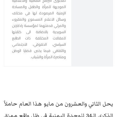
لمحتوى البرامج الثقافية والاعلامية
الموجهة للمرأة والطفل والمساحة
الزمنية المرصودة لها في مختلف
وسائل الاعلام المسموع والمقروء
والمرئي قدمتهما لمؤسسة رادابارنن
السويدية بالاضافة الى كتابتها
للمقالات المختلفة ذات الطابع
السياسي، الحقوقي، الاجتماعي
والثقافي فيما يخص قضايا الوطن
ومناصرة المرأة والشباب.
يحل الثاني والعشرون من مايو هذا العام حاملاً
الذكرى الـ34 للوحدة اليمنية في ظل واقع ممزق