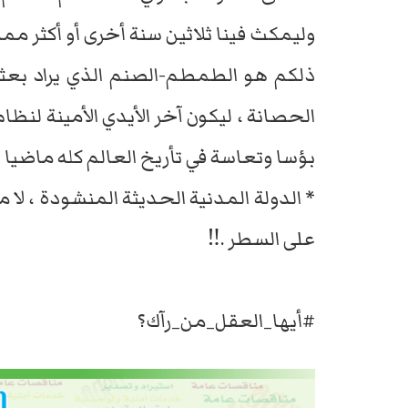
وليمكث فينا ثلاثين سنة أخرى أو أكثر مما 
ذلكم هو الطمطم-الصنم الذي يراد بعثه 
الحصانة ، ليكون آخر الأيدي الأمينة لنظام
بؤسا وتعاسة في تأريخ العالم كله ماضيا و
* الدولة المدنية الحديثة المنشودة ، لا م
على السطر .‼️
#أيها_العقل_من_رآك؟