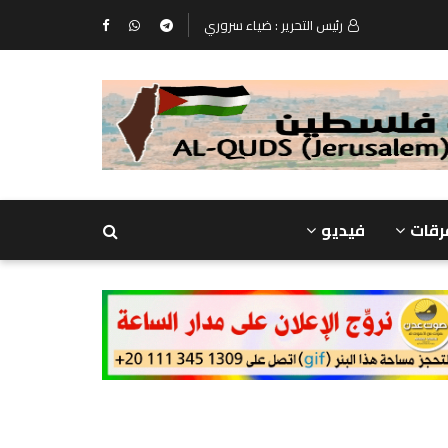
رئيس التحرير : ضياء سروري
رقات
فيديو