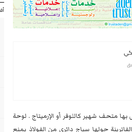
أق
نكي
بق
ى بها متحف شهير كاللوفر أو الإرميتاج . لوحة
لفاترينة حولها سياج دائري من الفولاذ يمنع