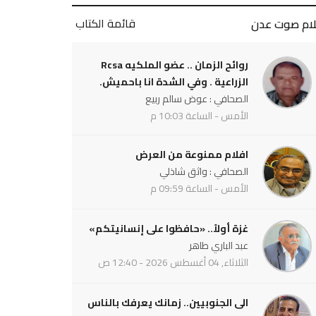
قائمة الكتاب
لام صوت عدن
روائح الزمان .. عضو الملكيه Rcsa
الزراعية . وفي الشدة انا باحميش.
الصحافي : عوض سالم ربيع
الأمس - الساعة 10:03 م
افلام ممنوعة من العرض
الصحافي : واثق شاذلي
الأمس - الساعة 09:59 م
غزة أولاً.. «حافظوا على إنسانيتكم»
عبد الباري طاهر
الثلاثاء, 04 أغسطس 2026 - 12:40 ص
الى الجنوبيين.. زمانك يعرفك بالناس