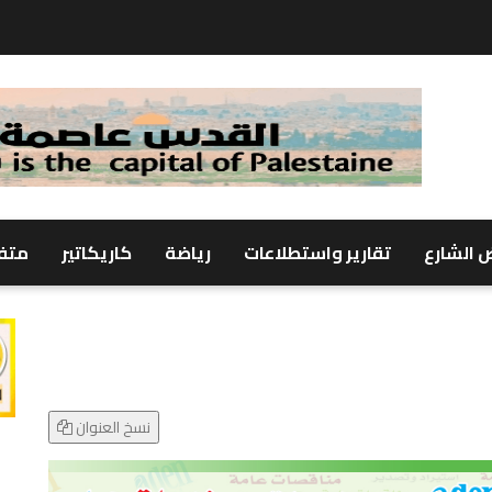
 الشارع
تقارير واستطلاعات
رياضة
كاريكاتير
متف
نسخ العنوان