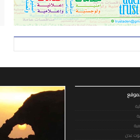
لموقع
لية
ية
مية
وت عدن